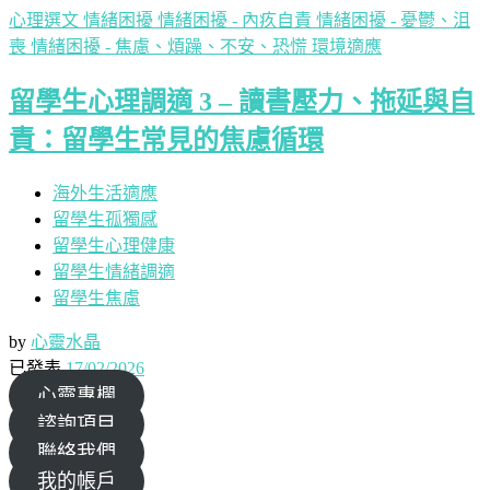
心理選文
情緒困擾
情緒困擾 - 內疚自責
情緒困擾 - 憂鬱、沮
喪
情緒困擾 - 焦慮、煩躁、不安、恐慌
環境適應
留學生心理調適 3 – 讀書壓力、拖延與自
責：留學生常見的焦慮循環
海外生活適應
留學生孤獨感
留學生心理健康
留學生情緒調適
留學生焦慮
by
心靈水晶
已發表
17/02/2026
心靈專欄
諮詢項目
聯絡我們
我的帳戶