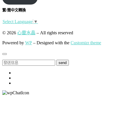
繁/簡中文轉換
Select Language
▼
© 2026
心靈水晶
– All rights reserved
Powered by
WP
– Designed with the
Customizr theme
send