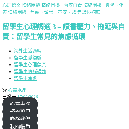
心理選文
情緒困擾
情緒困擾 - 內疚自責
情緒困擾 - 憂鬱、沮
喪
情緒困擾 - 焦慮、煩躁、不安、恐慌
環境適應
留學生心理調適 3 – 讀書壓力、拖延與自
責：留學生常見的焦慮循環
海外生活適應
留學生孤獨感
留學生心理健康
留學生情緒調適
留學生焦慮
by
心靈水晶
已發表
17/02/2026
心靈專欄
諮詢項目
聯絡我們
我的帳戶