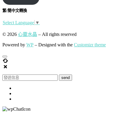
繁/簡中文轉換
Select Language
▼
© 2026
心靈水晶
– All rights reserved
Powered by
WP
– Designed with the
Customizr theme
send