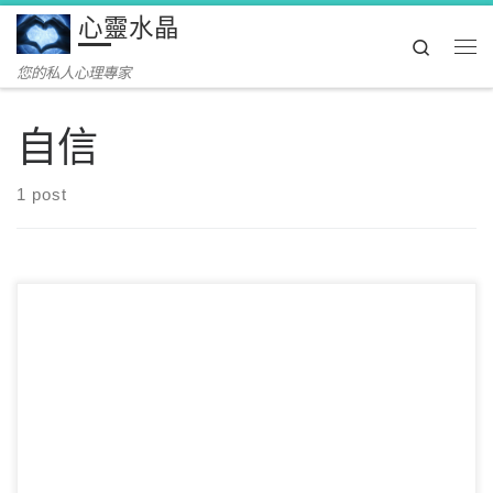
心靈水晶
Skip to content
Search
Me
您的私人心理專家
自信
1 post
有時，我們總會遇到沒信心的事情，甚至有時候做任何事情都
沒有信心，以至於做任何事情都是失敗。其實，當你 […]