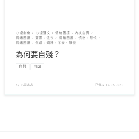
心理創傷
心理選文
情緒困擾 - 內疚自責
情緒困擾 - 憂鬱、沮喪
情緒困擾 - 憤怒、怨恨
情緒困擾 - 焦慮、煩躁、不安、恐慌
為何要自殘？
自殘
自虐
by
心靈水晶
已發表
17/05/2021