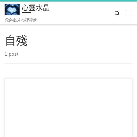
心靈水晶
Skip to content
Search
Me
您的私人心理專家
自殘
1 post
自殘，一般指無自殺意圖的，為逃避痛苦而對自己身體進行直
接或間接傷害的行為。過去認為自殘和自殺是直接相 […]