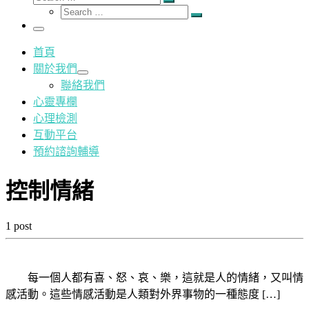
Search
Search
…
Search
…
Menu
首頁
關於我們
聯絡我們
心靈專欄
心理檢測
互動平台
預約諮詢輔導
控制情緒
1 post
每一個人都有喜、怒、哀、樂，這就是人的情緒，又叫情
感活動。這些情感活動是人類對外界事物的一種態度 […]