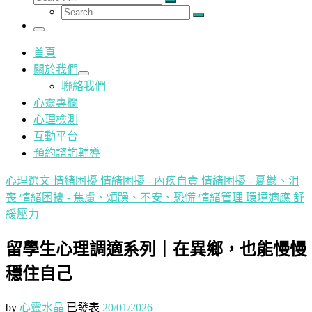
Search
Search
…
Search
…
Menu
首頁
關於我們
聯絡我們
心靈專欄
心理檢測
互動平台
預約諮詢輔導
心理選文
情緒困擾
情緒困擾 - 內疚自責
情緒困擾 - 憂鬱、沮
喪
情緒困擾 - 焦慮、煩躁、不安、恐慌
情緒管理
環境適應
舒
緩壓力
留學生心理調適系列｜在異鄉，也能慢慢
穩住自己
by
心靈水晶
|
已發表
20/01/2026