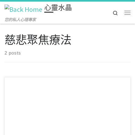
心靈水晶
Skip to content
Search
Me
您的私人心理專家
慈悲聚焦療法
2 posts
慈悲聚焦療法（Compassion-focused therapy，CFT）是一種心
理治療方法，強調 […]