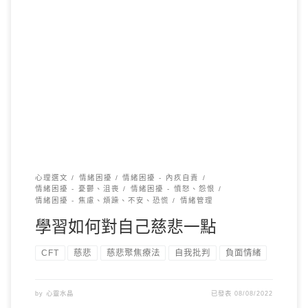
許多人說 “你是自己最嚴厲的批判者，每個人就像是自己的法
官”。確實，我們大多 […]
心理選文
情緒困擾
情緒困擾 - 內疚自責
情緒困擾 - 憂鬱、沮喪
情緒困擾 - 憤怒、怨恨
情緒困擾 - 焦慮、煩躁、不安、恐慌
情緒管理
學習如何對自己慈悲一點
CFT
慈悲
慈悲聚焦療法
自我批判
負面情緒
by
心靈水晶
已發表
08/08/2022