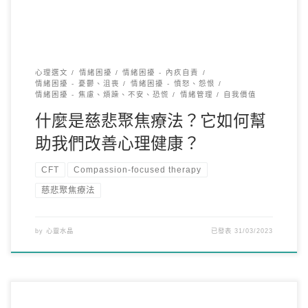
心理選文
情緒困擾
情緒困擾 - 內疚自責
情緒困擾 - 憂鬱、沮喪
情緒困擾 - 憤怒、怨恨
情緒困擾 - 焦慮、煩躁、不安、恐慌
情緒管理
自我價值
什麼是慈悲聚焦療法？它如何幫
助我們改善心理健康？
CFT
Compassion-focused therapy
慈悲聚焦療法
by
心靈水晶
已發表
31/03/2023