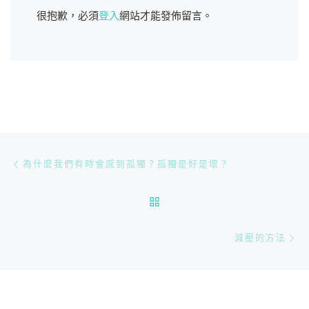
很抱歉，必須
登入
網站才能發佈留言。
文章導航
Previous post
為什麼我們有時會感到孤獨？孤獨是好是壞？
BACK TO POST LIST
Ne
減壓的方法