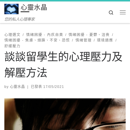
心靈水晶
Skip to content
Search
Me
您的私人心理專家
心理選文
情緒困擾 - 內疚自責
情緒困擾 - 憂鬱、沮喪
情緒困擾 - 焦慮、煩躁、不安、恐慌
情緒管理
環境適應
舒緩壓力
談談留學生的心理壓力及
解壓方法
by
心靈水晶
|
已發表
17/05/2021