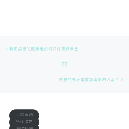
文章導航
Previous post
長期病患的照顧者如何好好照顧自己
BACK TO POST LIST
Ne
美麗的外表是成功婚姻的因素？
心靈專欄
諮詢項目
聯絡我們