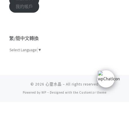
我的帳戶
繁/簡中文轉換
Select Language
▼
© 2026
心靈水晶
– All rights reserved
Powered by
WP
– Designed with the
Customizr theme