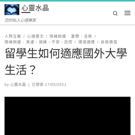
心靈水晶
Skip to content
Search
Me
您的私人心理專家
人際互動
心理選文
情緒困擾 - 憂鬱、沮喪
情緒困擾 - 焦慮、煩躁、不安、恐慌
環境適應
自我價值
留學生如何適應國外大學
生活？
by
心靈水晶
|
已發表
17/05/2021