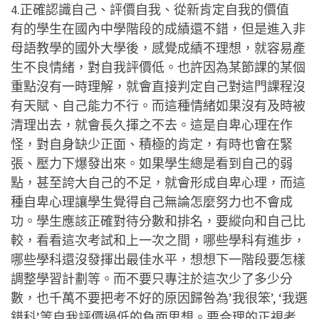
4.正確認識自己、評價自我、從新肯定自我的價值
有的學生在國內中學階段的成績還不錯，但是進入非
母語教學的國外大學後，感覺成績不理想，就容易產
生不良情緒，對自我評價低。也許因為某節課的某個
重點沒有一時理解，就會直接判定自己對這門課程沒
有天賦、自己能力不行。而這種情緒如果沒有及時被
清理出去，就會長久揮之不去。這是自卑心理在作
怪，對自身缺少正面、積極的肯定，有時也會在緊
張、壓力下爆發出來。如果學生總是看到自己的弱
點，甚至誇大自己的不足，就會形成自卑心理，而這
種自卑心理讓學生覺得自己無論怎麼努力也不會成
功。學生應該正確對待分數和排名，要縱向和自己比
較，看看這次考試和上一次之間，哪些學科有進步，
哪些學科還沒發揮出最佳水平，想想下一階段要怎樣
調整學習計劃等。而不要只專注於這次少了多少分
數，也千萬不要把考不好的原因歸咎為’我很笨’, ‘我選
錯科’等自我評價過低的負面思想。要合理的正視考