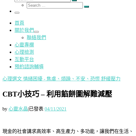
Search
Search
…
Search
…
Menu
首頁
關於我們
聯絡我們
心靈專欄
心理檢測
互動平台
預約諮詢輔導
心理選文
情緒困擾 - 焦慮、煩躁、不安、恐慌
舒緩壓力
CBT小技巧 – 利用餡餅圖解難減壓
by
心靈水晶
|
已發表
04/11/2021
現金的社會講求高效率、高生產力、多功能，讓我們在生活、