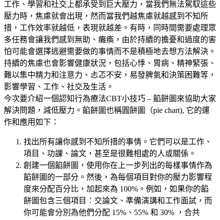
工作、學習和社交上都承受到巨大壓力，當我們無法駕馭這些
壓力時，焦慮就會出現，然而當我們越焦慮就越感到不知所
措，工作效率就越低，表現就越差。有時，同時間需要處理眾
多任務會讓我們感到無助、癱瘓，由於持續的擔憂和過度的害
怕可能會選擇逃避需要做的事情而不是積極地去想方法解決。
持續的焦慮也會影響健康狀況，包括心悸、胃病、精神緊張、
難以集中精力和注意力、忐忑不安，易發脾氣和決策困難等，
影響學習、工作、社交及生活。
今次要介紹一個認知行為療法CBT小技巧 – 餡餅圖來協助大家
解決問題，減低壓力。餡餅圖也稱圓餅圖（pie chart), 它的運
作和應用如下：
找出所有讓你感到不知所措的事情。它們可以是工作、
項目、功課、論文，甚至是很難相處的人或關係。
創建一個餡餅圖，使用你在上一步列出的每樣事情作為
餡餅圖的一部分。然後，為每個項目對你的壓力影響程
度來分配百分比，加起來為 100%。例如，如果你的餡
餅圖包含三個項目：交論文、準備演講和工作面試，而
你可能會分別為他們分配 15%、55% 和 30% ，合共