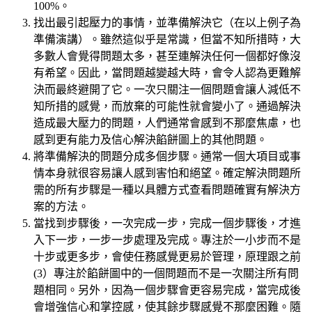
100%。
找出最引起壓力的事情，並準備解決它（在以上例子為
準備演講）。雖然這似乎是常識，但當不知所措時，大
多數人會覺得問題太多，甚至連解決任何一個都好像沒
有希望。因此，當問題越變越大時，會令人認為更難解
決而最終避開了它。一次只關注一個問題會讓人減低不
知所措的感覺，而放棄的可能性就會變小了。通過解決
造成最大壓力的問題，人們通常會感到不那麼焦慮，也
感到更有能力及信心解決餡餅圖上的其他問題。
將準備解決的問題分成多個步驟。通常一個大項目或事
情本身就很容易讓人感到害怕和絕望。確定解決問題所
需的所有步驟是一種以具體方式查看問題確實有解決方
案的方法。
當找到步驟後，一次完成一步，完成一個步驟後，才進
入下一步，一步一步處理及完成。專注於一小步而不是
十步或更多步，會使任務感覺更易於管理，原理跟之前
(3）專注於餡餅圖中的一個問題而不是一次關注所有問
題相同。另外，因為一個步驟會更容易完成，當完成後
會增強信心和掌控感，使其餘步驟感覺不那麼困難。隨