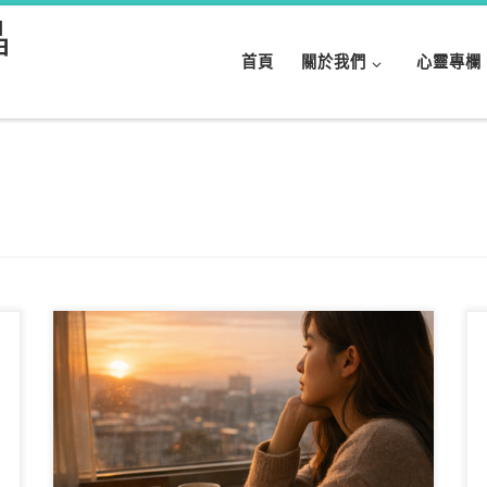
晶
首頁
關於我們
心靈專欄
在澳洲留學，很多人白天看起來一切正常，照常上
課、工作、社交；但到了夜深人靜的時候，孤單感
與思鄉之情卻 […]