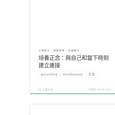
正念是一項深具威力的技能，其根源可以追溯到各
種形式的療法。它使我們有能力完全投身於生活
中，提高對周圍 […]
心理選文
情緒管理
舒緩壓力
培養正念：與自己和當下時刻
建立連接
grounding
mindfulness
正念
by
心靈水晶
已發表
08/09/2023