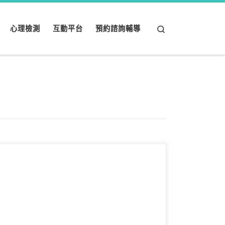
Search
心理檢測
互動平台
預約諮詢輔導
出國留學，對很多人來說是一段重要的人生旅程。
你可能帶著期待、努力與責任來到澳洲，也可能告
訴自己：「既 […]