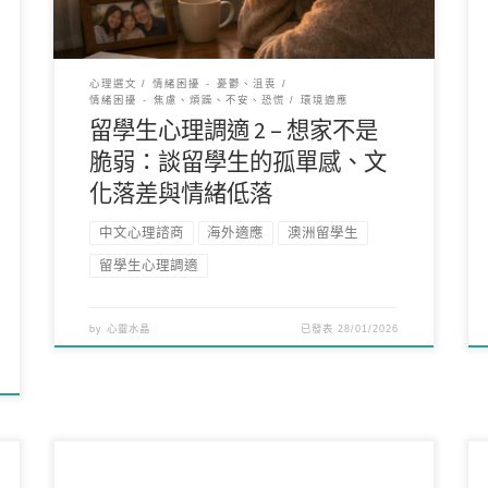
心理選文
情緒困擾 - 憂鬱、沮喪
情緒困擾 - 焦慮、煩躁、不安、恐慌
環境適應
留學生心理調適 2 – 想家不是
脆弱：談留學生的孤單感、文
化落差與情緒低落
中文心理諮商
海外適應
澳洲留學生
留學生心理調適
by
心靈水晶
已發表
28/01/2026