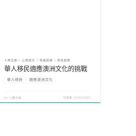
在澳洲作為心理諮詢輔導師多年，我見過許多華人
移民來到澳洲，他們面臨著適應新文化的挑戰。以
下是一些常見 […]
人際互動
心理選文
情緒困擾
環境適應
華人移民適應澳洲文化的挑戰
華人移民
適應澳洲文化
by
心靈水晶
已發表
22/02/2023