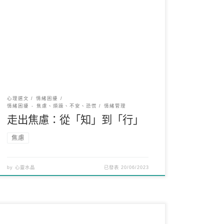
焦慮是一種常見的情緒體驗，也許，對於我們大多
數普通人來說，焦慮，似乎已經成為了日常生活中
的常態及熟悉 […]
心理選文
情緒困擾
情緒困擾 - 焦慮、煩躁、不安、恐慌
情緒管理
走出焦慮：從「知」到「行」
焦慮
by
心靈水晶
已發表
20/06/2023