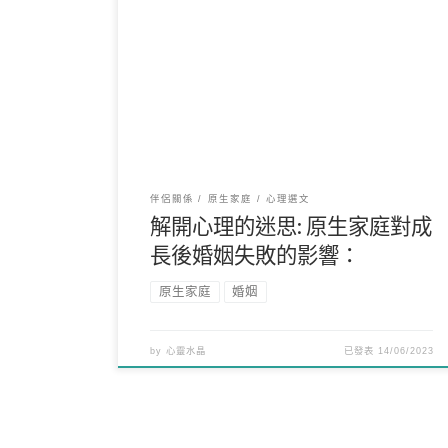
婚姻是人生中的重要關係，然而，有時我們可能發
現自己陷入了婚姻失敗的困境中。這時候，我們需
要思考和理解 […]
伴侶關係
原生家庭
心理選文
解開心理的迷思: 原生家庭對成
長後婚姻失敗的影響：
原生家庭
婚姻
by
心靈水晶
已發表
14/06/2023