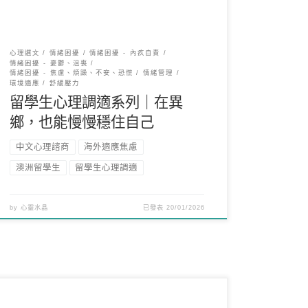
心理選文
情緒困擾
情緒困擾 - 內疚自責
情緒困擾 - 憂鬱、沮喪
情緒困擾 - 焦慮、煩躁、不安、恐慌
情緒管理
環境適應
舒緩壓力
留學生心理調適系列｜在異
鄉，也能慢慢穩住自己
中文心理諮商
海外適應焦慮
澳洲留學生
留學生心理調適
by
心靈水晶
已發表
20/01/2026