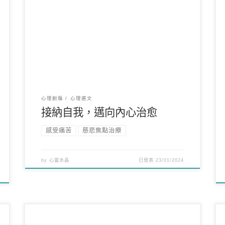
在人生的旅程中，我們難免會面臨各種痛苦和挑
戰，這些困擾往往成為我們成長的契機。 然而，有
一種看似簡單 […]
心理創傷
心理選文
接納自我，邁向內心治愈
感受痛苦
慈悲焦點治療
by
心靈水晶
已發表
23/01/2024