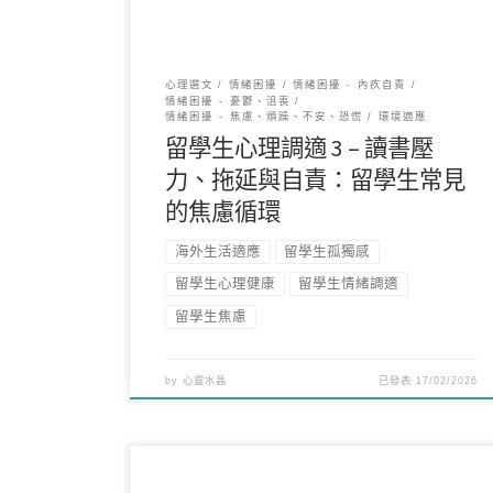
心理選文
情緒困擾
情緒困擾 - 內疚自責
情緒困擾 - 憂鬱、沮喪
情緒困擾 - 焦慮、煩躁、不安、恐慌
環境適應
留學生心理調適 3 – 讀書壓
力、拖延與自責：留學生常見
的焦慮循環
海外生活適應
留學生孤獨感
留學生心理健康
留學生情緒調適
留學生焦慮
by
心靈水晶
已發表
17/02/2026