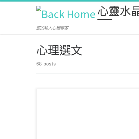
心靈水
Skip to content
您的私人心理專家
心理選文
68 posts
「我明明知道事情很重要，卻怎麼都開始不了。」
「拖到最後一刻，又忍不住一直責怪自己。」 在留
學生的心理 […]