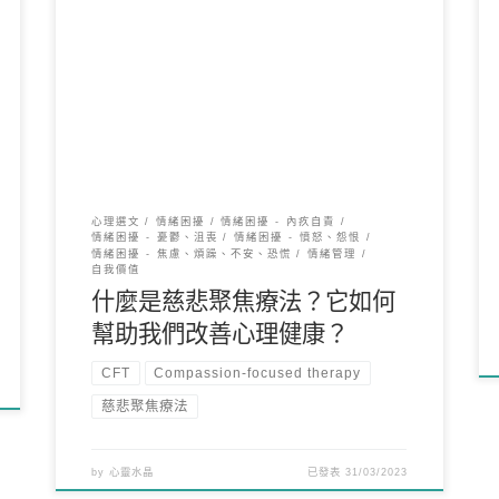
慈悲聚焦療法（Compassion-focused therapy，
CFT）是一種心理治療方法，強調 […]
心理選文
情緒困擾
情緒困擾 - 內疚自責
情緒困擾 - 憂鬱、沮喪
情緒困擾 - 憤怒、怨恨
情緒困擾 - 焦慮、煩躁、不安、恐慌
情緒管理
自我價值
什麼是慈悲聚焦療法？它如何
幫助我們改善心理健康？
CFT
Compassion-focused therapy
慈悲聚焦療法
by
心靈水晶
已發表
31/03/2023