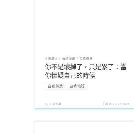
「我很努力了，可是還是做不好。」「我明明什麼
都沒做錯，為什麼還是覺得自己很沒用？」「是不
是我本來就不 […]
心理選文
情緒困擾
自我價值
你不是壞掉了，只是累了：當
你懷疑自己的時候
自我慈悲
自我懷疑
by
心靈水晶
已發表
27/05/2025