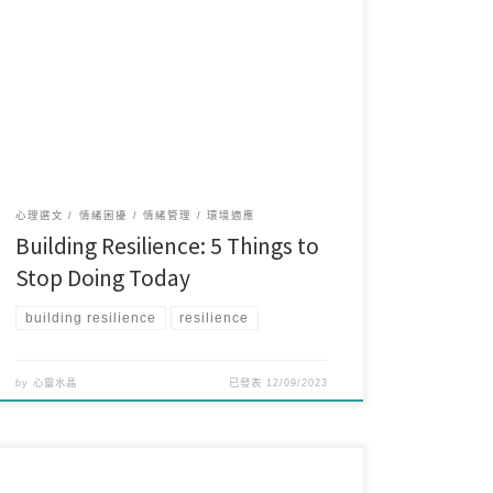
Resilience, the ability to withstand adversity and […]
心理選文
情緒困擾
情緒管理
環境適應
Building Resilience: 5 Things to
Stop Doing Today
building resilience
resilience
by
心靈水晶
已發表
12/09/2023