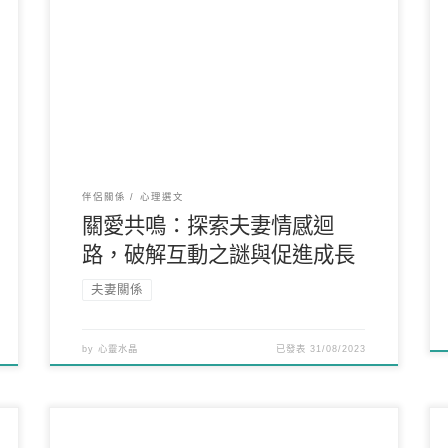
在夫妻關係的舞臺上，兩個獨特的個體匯聚，每個
人攜帶了一生的認知、情感和行為的學習模式。這
些模式早在童 […]
伴侶關係
心理選文
關愛共鳴：探索夫妻情感迴
路，破解互動之謎與促進成長
夫妻關係
by
心靈水晶
已發表
31/08/2023